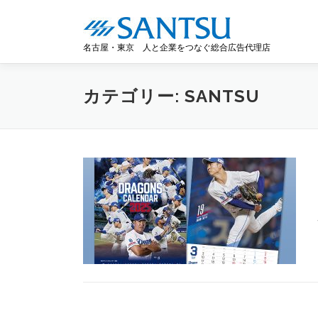
コ
ン
テ
名古屋・東京 人と企業をつなぐ総合広告代理店
ン
ツ
へ
カテゴリー:
SANTSU
ス
キ
ッ
プ