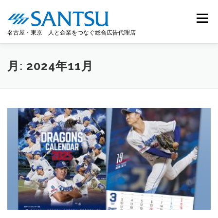
コ
ン
メニュー
テ
名古屋・東京 人と企業をつなぐ総合広告代理店
ン
ツ
へ
HOME
事業案内
会社情報
MESSAGE
ス
月:
2024年11月
キ
ッ
プ
WORKS
ACCESS
RECRUIT
お問い合わせ