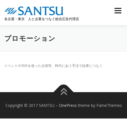
コ
ン
メニュー
テ
名古屋・東京 人と企業をつなぐ総合広告代理店
ン
ツ
へ
HOME
事業案内
会社情報
MESSAGE
ス
プロモーション
キ
ッ
プ
WORKS
ACCESS
RECRUIT
お問い合わせ
イベントやSNSを使った企画等、時代にあう手法で結果につなぐ
Copyright © 2017 SANTSU
–
OnePress
theme by FameThemes